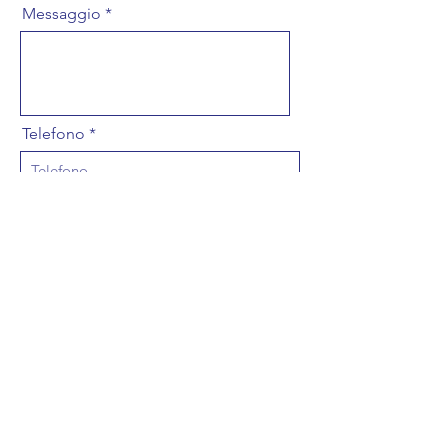
Messaggio
Telefono
Accetto termini e condizioni
Privacy Policy
Invio
SOS FUNERALI
+39 329 30 30 701
info@sosfunerali.it